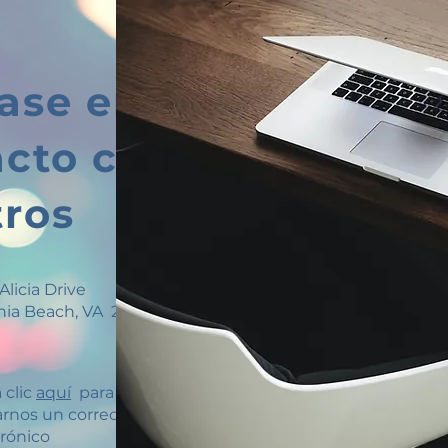
ase en
acto con
tros
Alicia Drive
inia Beach, VA 23462
 clic
aquí
para
arnos un correo
trónico