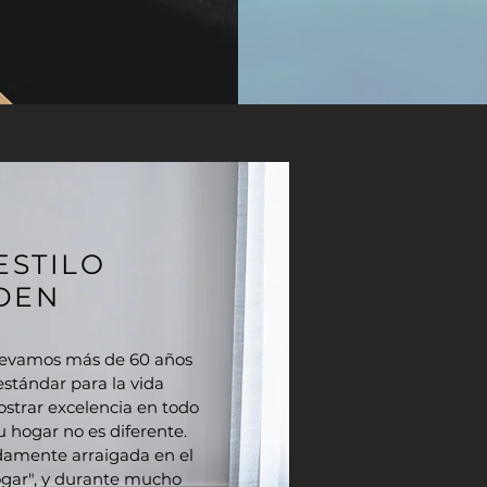
ESTILO
DEN
levamos más de 60 años
stándar para la vida
strar excelencia en todo
u hogar no es diferente.
ndamente arraigada en el
hogar", y durante mucho