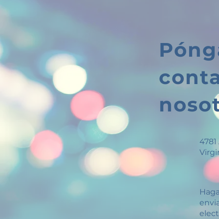
Póng
cont
noso
4781 
Virg
Haga
envi
elec