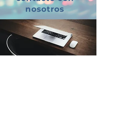
nosotros
4781 Alicia Drive
Virginia Beach, VA 23462
Haga clic
aquí
para enviarnos un correo
electrónico
(757) 267.6515
TTY 711